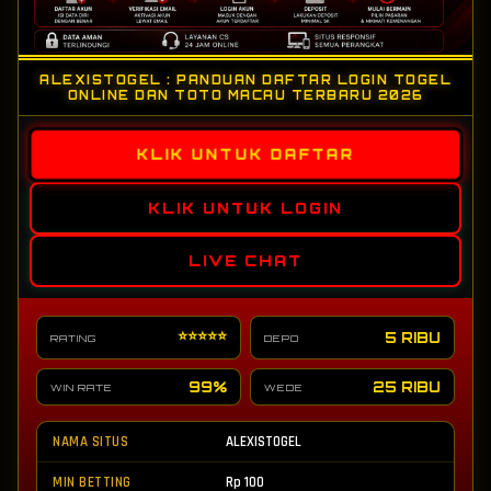
ALEXISTOGEL : PANDUAN DAFTAR LOGIN TOGEL
ONLINE DAN TOTO MACAU TERBARU 2026
KLIK UNTUK DAFTAR
KLIK UNTUK LOGIN
LIVE CHAT
⭐⭐⭐⭐⭐
5 RIBU
RATING
DEPO
99%
25 RIBU
WIN RATE
WEDE
NAMA SITUS
ALEXISTOGEL
MIN BETTING
Rp 100